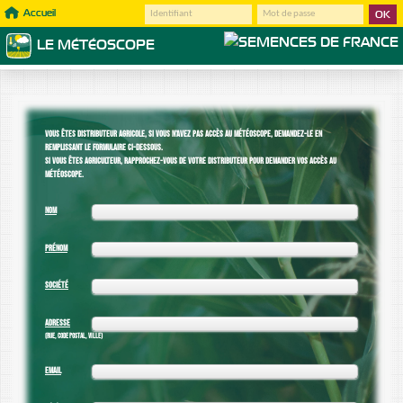
Accueil
LE MÉTÉOSCOPE
VOUS ÊTES DISTRIBUTEUR AGRICOLE, SI VOUS N'AVEZ PAS ACCÈS AU MÉTÉOSCOPE, DEMANDEZ-LE EN
REMPLISSANT LE FORMULAIRE CI-DESSOUS.
SI VOUS ÊTES AGRICULTEUR, RAPPROCHEZ-VOUS DE VOTRE DISTRIBUTEUR POUR DEMANDER VOS ACCÈS AU
MÉTÉOSCOPE.
NOM
PRÉNOM
SOCIÉTÉ
ADRESSE
(RUE, CODE POSTAL, VILLE)
EMAIL